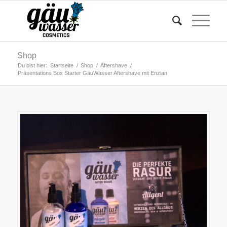
Shop
Du bist hier:
Startseite
/
Shop
/
Aftershave
/
Präsentations Box Starter GäuWasser Aftershave mit Enzian