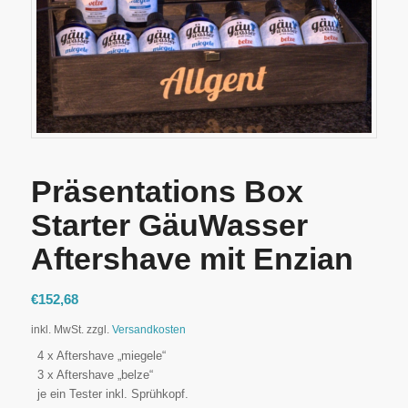
Präsentations Box
Starter GäuWasser
Aftershave mit Enzian
€
152,68
inkl. MwSt.
zzgl.
Versandkosten
4 x Aftershave „miegele“
3 x Aftershave „belze“
je ein Tester inkl. Sprühkopf.