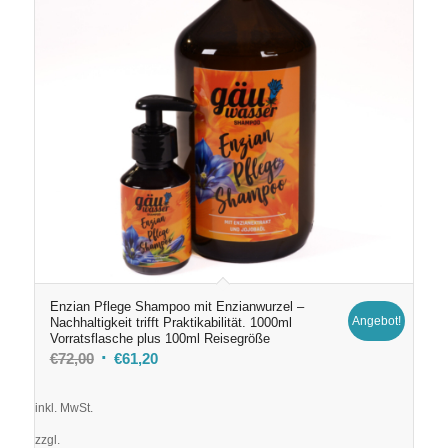
Enzian Pflege Shampoo mit Enzianwurzel –
Angebot!
Nachhaltigkeit trifft Praktikabilität. 1000ml
Vorratsflasche plus 100ml Reisegröße
Ursprünglicher
Aktueller
€
72,00
€
61,20
Preis
Preis
war:
ist:
inkl. MwSt.
€72,00
€61,20.
zzgl.