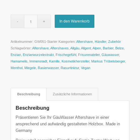
In den Warenkorb
Artikelnummer:
GW051-Starter
Kategorien:
Aftershave
,
Händler
,
Zubehör
Schlagwörter:
Aftershave
,
Aftershaves
,
Allgäu
,
Allgent
,
Alpen
,
Barbier
,
Belze
,
Enzian
,
Enzianwurzelextrakt
,
Frischegefühl
,
Frisurenatelier
,
Gäuwasser
,
Hamamelis
,
Immenstadt
,
Kamille
,
Kosmetikhersteller
,
Markus Tröbelsberger
,
Menthol
,
Miegele
,
Rasierwasser
,
Rasurtinktur
,
Vegan
Beschreibung
Zusätzliche Informationen
Beschreibung
Präsentieren Sie Ihr GäuWasser Aftershave in einer
ansprechend und aufwändig gestalteten Holzbox. Made in
Germany