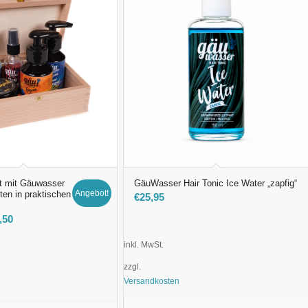
lt mit Gäuwasser
GäuWasser Hair Tonic Ice Water „zapfig“
Angebot!
en in praktischen
€
25,95
,50
inkl. MwSt.
zzgl.
Versandkosten