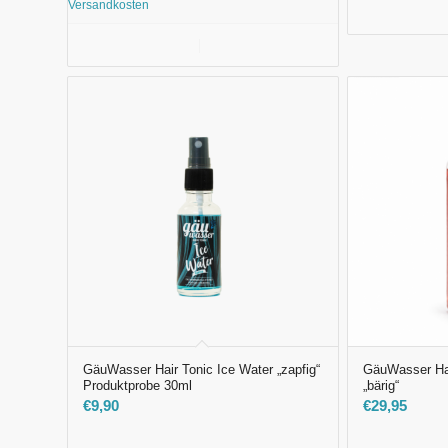
Versandkosten
Au
In den Warenkorb
Details anzeigen
GäuWasser Hair Tonic Ice Water „zapfig“
GäuWasser Ha
Produktprobe 30ml
„bärig“
€
9,90
€
29,95