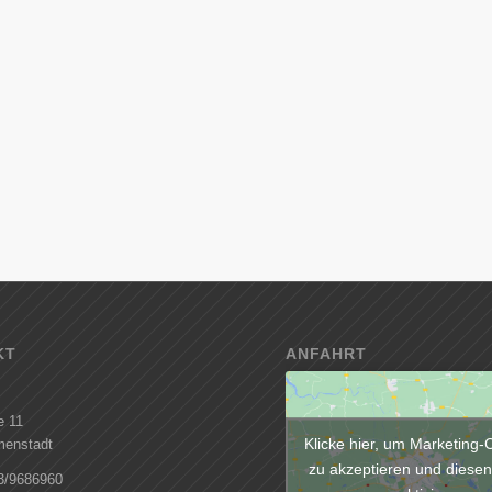
KT
ANFAHRT
e 11
Klicke hier, um Marketing-
menstadt
zu akzeptieren und diesen
23/9686960