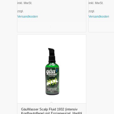
inkl. MwSt.
inkl. MwSt.
zzgl.
zzgl.
Versandkosten
Versandkosten
In den Warenkorb
Details anzeigen
In den Ware
GäuWasser Scalp Fluid 1932 (intensiv
Kopfhautpflege) mit Enzianwurzel, Hanföl