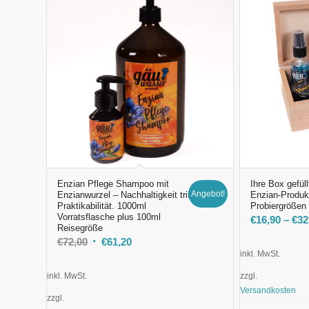
Enzian Pflege Shampoo mit
Ihre Box gefül
Angebot!
Enzianwurzel – Nachhaltigkeit trifft
Enzian-Produkt
Praktikabilität. 1000ml
Probiergrößen
Vorratsflasche plus 100ml
€
16,90
–
€
32
Reisegröße
Ursprünglicher
Aktueller
€
72,00
€
61,20
inkl. MwSt.
Preis
Preis
war:
ist:
inkl. MwSt.
zzgl.
€72,00
€61,20.
Versandkosten
zzgl.