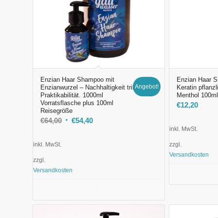
Enzian Haar Shampoo mit
Enzian Haar S
Angebot!
Enzianwurzel – Nachhaltigkeit trifft
Keratin pflanz
Praktikabilität. 1000ml
Menthol 100ml
Vorratsflasche plus 100ml
€
12,20
Reisegröße
Ursprünglicher
Aktueller
€
64,00
€
54,40
inkl. MwSt.
Preis
Preis
war:
ist:
inkl. MwSt.
zzgl.
€64,00
€54,40.
Versandkosten
zzgl.
Versandkosten
In den Ware
In den Warenkorb
Details anzeigen