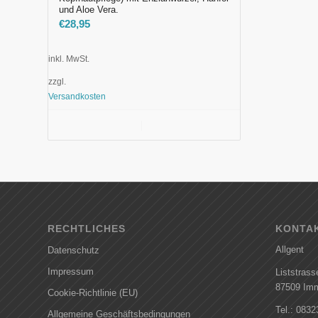
und Aloe Vera.
€
28,95
inkl. MwSt.
zzgl.
Versandkosten
In den Warenkorb
Details anzeigen
RECHTLICHES
KONTA
Allgent
Datenschutz
Impressum
Liststrass
87509 Im
Cookie-Richtlinie (EU)
Tel.: 083
Allgemeine Geschäftsbedingungen