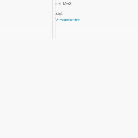
inkl. MwSt.
zzgl.
Versandkosten
nkorb
Details anzeigen
In den Warenkorb
Details anzeigen