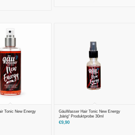
In den Warenkorb
Details anzeigen
sführung wählen
ir Tonic New Energy
GäuWasser Hair Tonic New Energy
„bärig“ Produktprobe 30ml
€
9,90